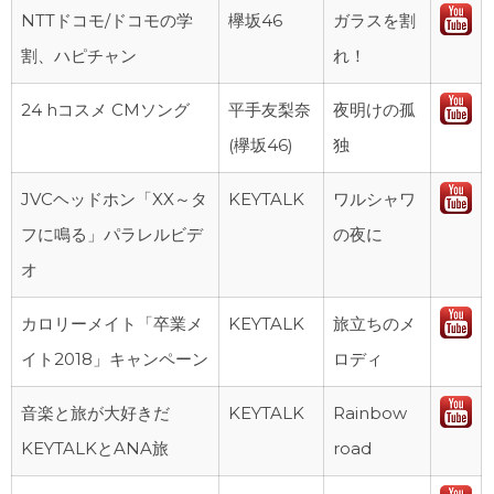
NTTドコモ/ドコモの学
欅坂46
ガラスを割
割、ハピチャン
れ！
24 hコスメ CMソング
平手友梨奈
夜明けの孤
(欅坂46)
独
JVCヘッドホン「XX～タ
KEYTALK
ワルシャワ
フに鳴る」パラレルビデ
の夜に
オ
カロリーメイト「卒業メ
KEYTALK
旅立ちのメ
イト2018」キャンペーン
ロディ
音楽と旅が大好きだ
KEYTALK
Rainbow
KEYTALKとANA旅
road