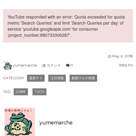
YouTube responded with an error: Quota exceeded for quota
metric 'Search Queries' and limit 'Search Queries per day' of
service 'youtube.googleapis.com' for consumer
'project_number:880733306287'.
May
6
,
2018
yumemarche
コメント
0
1986 PV
CATEGORY :
最新ＰＶ
注目情報
動画マルチ検索
TAG :
2018年
TVCM
yumemarche