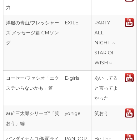
力
洋服の青山/フレッシャー
EXILE
PARTY
ズ メッセージ篇 CMソン
ALL
グ
NIGHT ～
STAR OF
WISH～
コーセー/ファシオ「エク
E-girls
あいしてる
ステいらないかも」篇
と言ってよ
かった
au/“三太郎シリーズ”「笑
yonige
笑おう
おう」編
バンダイナムコ/仮面ライ
PANDOR
Be The