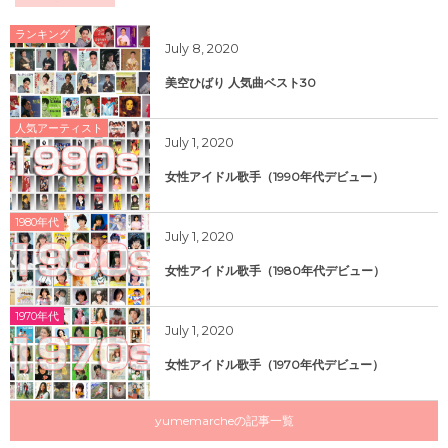
ランキング
July
8
,
2020
美空ひばり 人気曲ベスト30
人気アーティスト
July
1
,
2020
女性アイドル歌手（1990年代デビュー）
1980年代
July
1
,
2020
女性アイドル歌手（1980年代デビュー）
1970年代
July
1
,
2020
女性アイドル歌手（1970年代デビュー）
yumemarcheの記事一覧