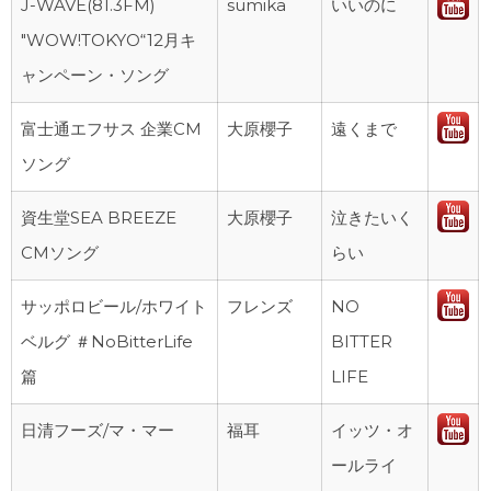
J-WAVE(81.3FM)
sumika
いいのに
"WOW!TOKYO“12月キ
ャンペーン・ソング
富士通エフサス 企業CM
大原櫻子
遠くまで
ソング
資生堂SEA BREEZE
大原櫻子
泣きたいく
CMソング
らい
サッポロビール/ホワイト
フレンズ
NO
ベルグ ＃NoBitterLife
BITTER
篇
LIFE
日清フーズ/マ・マー
福耳
イッツ・オ
ールライ