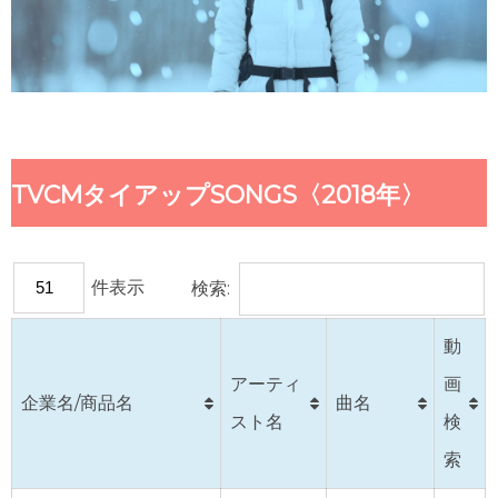
TVCMタイアップSONGS〈2018年〉
件表示
検索:
動
アーティ
画
企業名/商品名
曲名
スト名
検
索