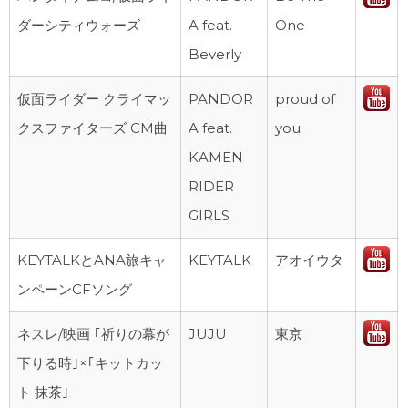
ダーシティウォーズ
A feat.
One
Beverly
仮面ライダー クライマッ
PANDOR
proud of
クスファイターズ CM曲
A feat.
you
KAMEN
RIDER
GIRLS
KEYTALKとANA旅キャ
KEYTALK
アオイウタ
ンペーンCFソング
ネスレ/映画 ｢祈りの幕が
JUJU
東京
下りる時｣×｢キットカッ
ト 抹茶｣