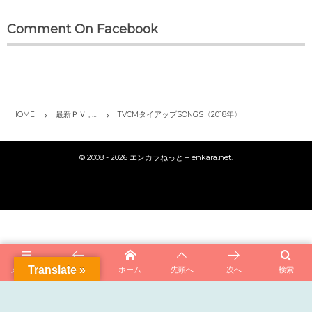
Comment On Facebook
HOME
最新ＰＶ , …
TVCMタイアップSONGS〈2018年〉
©
2008 - 2026
エンカラねっと – enkara.net
.
Translate »
メニュー
前へ
ホーム
先頭へ
次へ
検索