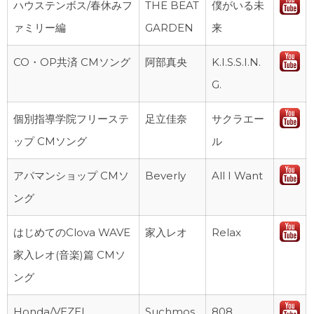
ハウステンボス/春休みフ
THE BEAT
僕がいる未
ァミリー編
GARDEN
来
CO・OP共済 CMソング
阿部真央
K.I.S.S.I.N.
G.
個別指導学院フリーステ
足立佳奈
サクラエー
ップ CMソング
ル
アパマンショップ CMソ
Beverly
All I Want
ング
はじめてのClova WAVE
家入レオ
Relax
家入レオ(音楽)篇 CMソ
ング
Honda/VEZEL
Suchmos
808