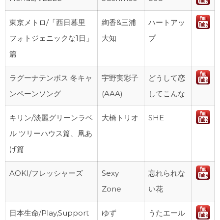
東京メトロ/「西日暮里
絢香&三浦
ハートアッ
フォトジェニックな1日」
大知
プ
篇
ラグーナテンボス 冬キャ
宇野実彩子
どうして恋
ンペーンソング
(AAA)
してこんな
キリン/淡麗グリーンラベ
大橋トリオ
SHE
ル ツリーハウス篇、凧あ
げ篇
AOKI/フレッシャーズ
Sexy
忘れられな
Zone
い花
日本生命/Play,Support
ゆず
うたエール