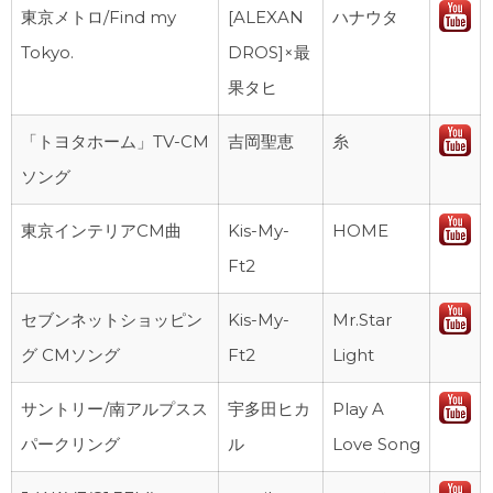
企業名/商品名
アーティ
曲名
動
東京メトロ/Find my
[ALEXAN
ハナウタ
スト名
画
Tokyo.
DROS]×最
検
果タヒ
索
「トヨタホーム」TV-CM
吉岡聖恵
糸
ソング
東京インテリアCM曲
Kis-My-
HOME
Ft2
セブンネットショッピン
Kis-My-
Mr.Star
グ CMソング
Ft2
Light
サントリー/南アルプスス
宇多田ヒカ
Play A
パークリング
ル
Love Song