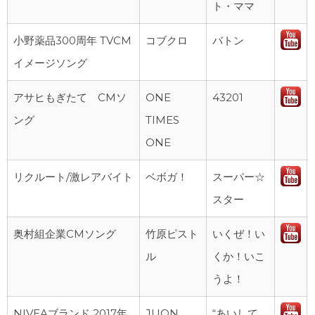
ト・ママ
小野薬品300周年 TVCM
コブクロ
バトン
イメージソング
アサヒもぎたて CMソ
ONE
43201
ング
TIMES
ONE
リクルート/激レアバイト
ベボガ！
スーパー☆
スター
奥村組企業CMソング
竹原ピスト
いくぜ！い
ル
くか！いこ
うよ！
NIVEAブランド 2017年
JUON
“あいして