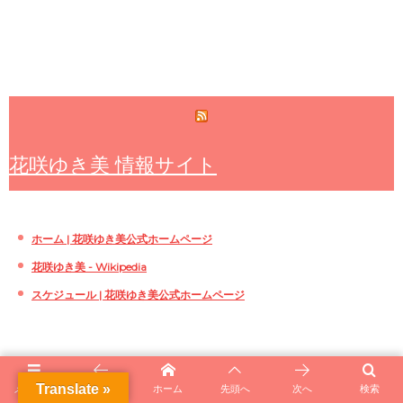
花咲ゆき美 情報サイト
ホーム | 花咲ゆき美公式ホームページ
花咲ゆき美 - Wikipedia
スケジュール | 花咲ゆき美公式ホームページ
☆エラー発生の場合は、
タイトル
をクリック！
Translate »
メニュー
前へ
ホーム
先頭へ
次へ
検索