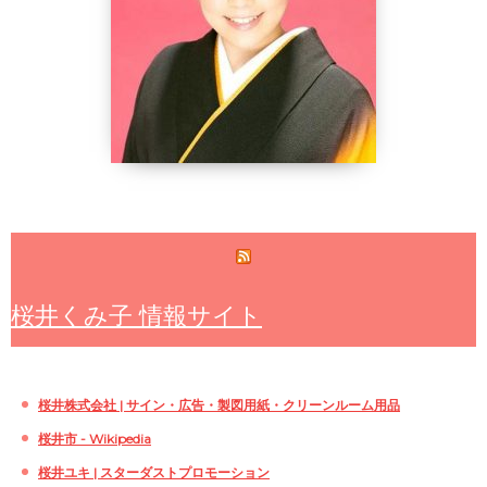
桜井くみ子 情報サイト
桜井株式会社 | サイン・広告・製図用紙・クリーンルーム用品
桜井市 - Wikipedia
桜井ユキ | スターダストプロモーション