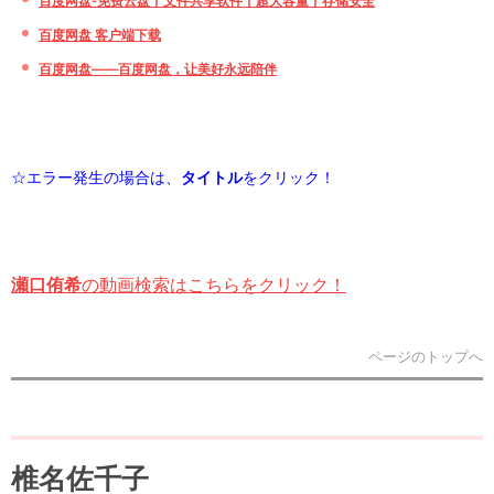
百度网盘-免费云盘丨文件共享软件丨超大容量丨存储安全
百度网盘 客户端下载
百度网盘——百度网盘，让美好永远陪伴
☆エラー発生の場合は、
タイトル
をクリック！
瀬口侑希
の動画検索はこちらをクリック！
ページのトップへ
椎名佐千子