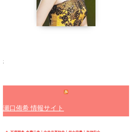
;
瀬口侑希 情報サイト