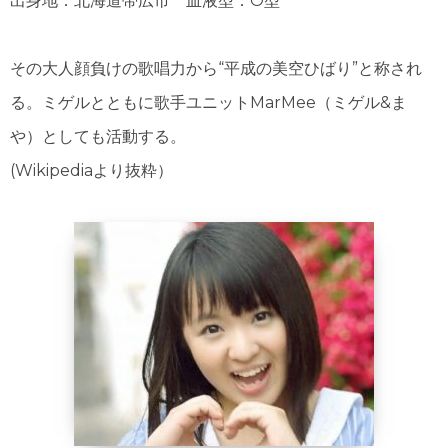
出身地：北海道帯広市 血液型：O型
その大人顔負けの歌唱力から“平成の美空ひばり”と称され
る。ミゲルとともに歌手ユニット
MarMee（ミゲル&ま
や）
としても活動する。
(Wikipediaより抜粋）