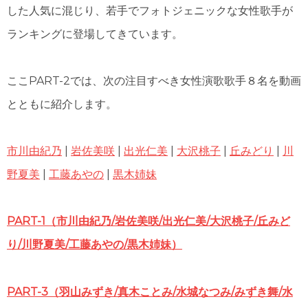
した人気に混じり、若手でフォトジェニックな女性歌手が
ランキングに登場してきています。
ここPART-2では、次の注目すべき女性演歌歌手８名を動画
とともに紹介します。
市川由紀乃
|
岩佐美咲
|
出光仁美
|
大沢桃子
|
丘みどり
|
川
野夏美
|
工藤あやの
|
黒木姉妹
PART-1（市川由紀乃/岩佐美咲/出光仁美/大沢桃子/丘みど
り/川野夏美/工藤あやの/黒木姉妹）
PART-3（羽山みずき/真木ことみ/水城なつみ/みずき舞/水