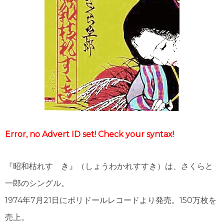
1983年（昭和58年）プレイバック
1973年（昭和48年）ヒット曲ランキング
1995年（平成7年）
1982年（昭和57年）プレイバック
1972年（昭和47年）ヒット曲ランキング
シングルTOP100
1981年（昭和56年）プレイバック
1971年（昭和46年）ヒット曲ランキング
1996年（平成8年）
シングルTOP100
1980年（昭和55年）プレイバック
1970年（昭和45年）ヒット曲ランキング
1997年（平成9年）
シングルTOP100
1998年（平成10年）
Error, no Advert ID set! Check your syntax!
シングルTOP100
1999年（平成11年）
『昭和枯れすゝき』（しょうわかれすすき）は、さくらと
シングルTOP100
一郎のシングル。
1974年7月21日にポリドールレコードより発売。150万枚を
売上。