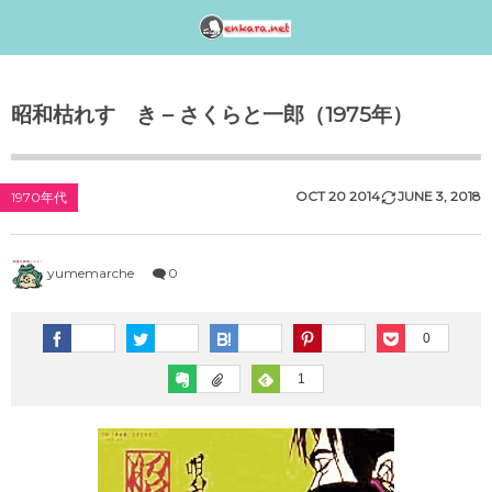
邦楽アーティスト検索〈index〉
1990年代
1980年代
1970年代
工事中
昭和枯れすゝき – さくらと一郎（1975年）
女性アイドル歌手（1990年代デビュー）
女性アイドル歌手（1980年代デビュー）
女性アイドル歌手（1970年代デビュー）
演歌・歌謡曲〈男性〉人気歌手一覧
女性アイドルグループ【動画】
1990年（平成2年）
1989年（平成元年）ヒット曲ランキング
1979年（昭和54年）プレイバック
演歌・歌謡曲〈女性〉人気歌手一覧
男性音楽グループ – マルチ動画検索
OCT
20
2014
JUNE
3
,
2018
1970年代
シングルTOP100
1988年（昭和63年）ヒット曲ランキング
1978年（昭和53年）プレイバック
気になる女性演歌歌手（2018 PART-1）
K-POP（韓流）
1991年（平成3年）
シングルTOP100
yumemarche
0
1987年（昭和62年）ヒット曲ランキング
1977年（昭和52年）プレイバック
気になる女性演歌歌手（2018 PART-3）
ジャニーズ
1992年（平成4年）
1986年（昭和61年）ヒット曲ランキング
1976年（昭和51年）プレイバック
気になる女性演歌歌手（2018 PART-2）
0
シングルTOP100
1
1985年（昭和60年）プレイバック
1975年（昭和50年）ヒット曲ランキング
1993年（平成5年）
シングルTOP100
1984年（昭和59年）プレイバック
1974年（昭和49年）ヒット曲ランキング
1994年（平成6年）
シングルTOP100