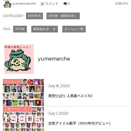
yumemarche
コメント
0
2165 PV
CATEGORY :
1970年代
1975年（昭和50年）
TAG :
1975年
昭和枯れすゝき
さくらと一郎
yumemarche
ランキング
July
8
,
2020
美空ひばり 人気曲ベスト30
人気アーティスト
July
1
,
2020
女性アイドル歌手（1990年代デビュー）