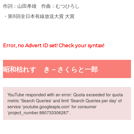
作詞：山田孝雄 作曲：むつひろし
・第8回全日本有線放送大賞 大賞
Error, no Advert ID set! Check your syntax!
昭和枯れすゝき – さくらと一郎
YouTube responded with an error: Quota exceeded for quota
metric 'Search Queries' and limit 'Search Queries per day' of
service 'youtube.googleapis.com' for consumer
'project_number:880733306287'.