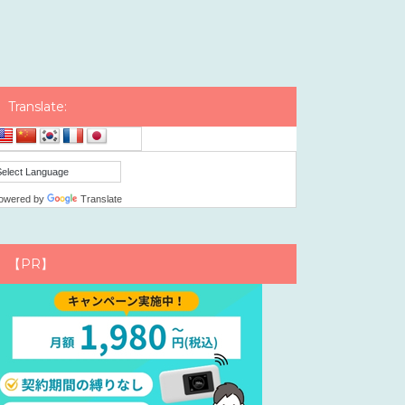
Translate:
owered by
Translate
【PR】