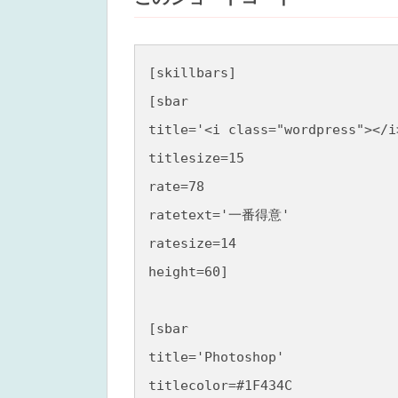
[skillbars]

[sbar 

title='<i class="wordpress"></i
titlesize=15

rate=78

ratetext='一番得意'

ratesize=14

height=60]

[sbar 

title='Photoshop'

titlecolor=#1F434C
