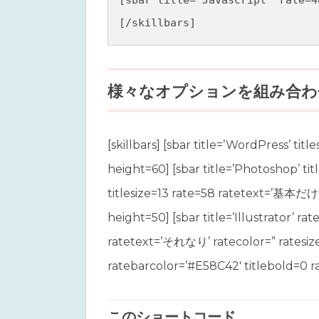
[/skillbars]
様々なオプションを組み合わ
[skillbars] [sbar title=’
WordPress’ titl
height=60] [sbar title=’Photoshop’ t
titlesize=13 rate=58 ratetext=’基本だけ
height=50] [sbar title=’Illustrator’ r
ratetext=’それなり’ ratecolor=” ratesize
ratebarcolor=’#E58C42′ titlebold=0 r
このショートコード