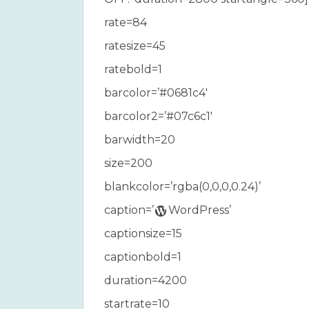
ratetext='それなり' 

rate=84
ratesize=13

ratesize=45
height=40]

ratebold=1
barcolor=’#0681c4′
[sbar 

barcolor2=’#07c6c1′
title='PHP' 

barwidth=20
titlebold=0

size=200
ratebarcolor=#E58C42 

blankcolor=’rgba(0,0,0,0.24)’
rate=42 

caption=’
WordPress’
ratetext='日々精進' 

height=30]

captionsize=15
captionbold=1
duration=4200
startrate=10