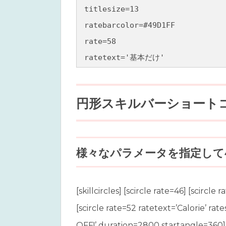
titlesize=13 

ratebarcolor=#49D1FF 

rate=58 

ratetext='基本だけ'

ratecolor=#fff

ratesize=12

円形スキルバーショート
bgcolor=#5E96BD

height=50]

様々なパラメータを指定して
[sbar 

title='Illustrator'

titlesize=14

[skillcircles] [scircle rate=46] [scir
ratebarcolor=#FF76A1

[scircle rate=52 ratetext=’Calorie’ ra
rate=64

OFF!’ duration=2800 startangle=360] 