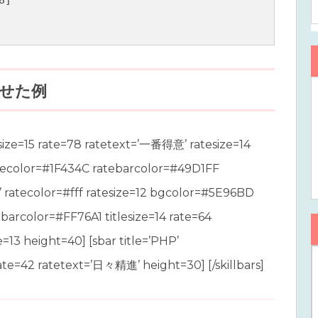
せた例
esize=15 rate=78 ratetext=’一番得意’ ratesize=14
itlecolor=#1F434C ratebarcolor=#49D1FF
’ ratecolor=#fff ratesize=12 bgcolor=#5E96BD
atebarcolor=#FF76A1 titlesize=14 rate=64
=13 height=40] [sbar title=’PHP’
ate=42 ratetext=’日々精進’ height=30] [/skillbars]