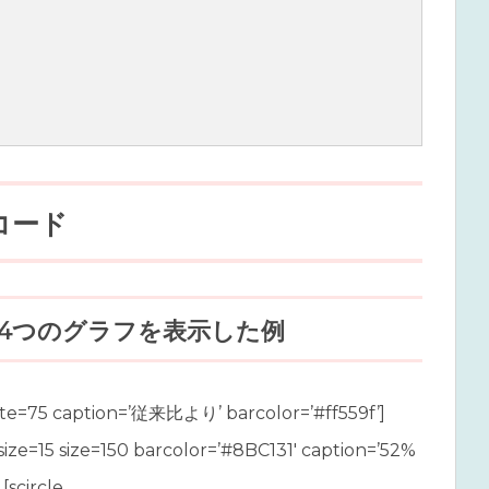
コード
4つのグラフを表示した例
cle rate=75 caption=’従来比より’ barcolor=’#ff559f’]
tesize=15 size=150 barcolor=’#8BC131′ caption=’52%
[scircle