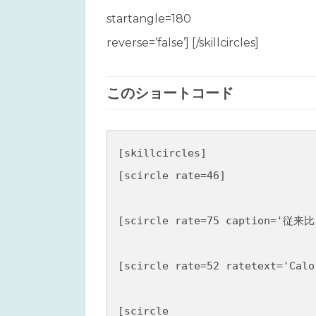
startangle=180
reverse=’false’] [/skillcircles]
このショートコード
[skillcircles]

[scircle rate=46]

[scircle rate=75 caption='従来比
[scircle rate=52 ratetext='Calo
[scircle 
