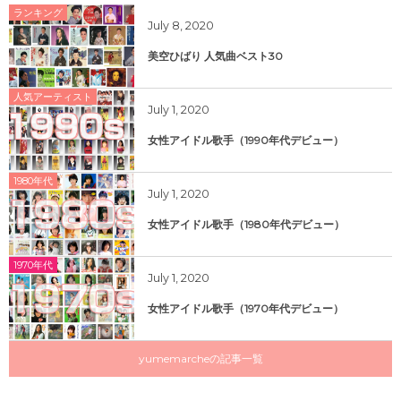
ランキング
July
8
,
2020
美空ひばり 人気曲ベスト30
人気アーティスト
July
1
,
2020
女性アイドル歌手（1990年代デビュー）
1980年代
July
1
,
2020
女性アイドル歌手（1980年代デビュー）
1970年代
July
1
,
2020
女性アイドル歌手（1970年代デビュー）
yumemarcheの記事一覧