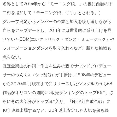
名称として2014年から「モーニング娘。」の後に西暦の下
二桁を追加して「モーニング娘。〇〇」とされる。）
グループ発足からメンバーの卒業と加入を繰り返しながら
自らをアップデートし、2011年には世界的に盛り上げを見
せていた
EDM
(エレクトリック・ダンス・ミュージック）や
フォーメーションダンス
を取り入れるなど、新たな挑戦も
怠らない。
ほぼ全楽曲の作詞・作曲を生みの親でサウンドプロデュー
サーの
つんく♂
（シャ乱Q）が手掛け、1998年のデビュー
から2020年1月現在までにリリースしたシングルのうち68
作品がオリコンの週間CD販売ランキングのトップ10に、さ
らにその大部分がトップ5に入り、『NHK紅白歌合戦』に
10年連続出場するなど、20年以上安定した人気を保ち続