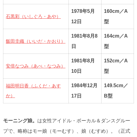
1978年5月
160cm／A
石黒彩（いしぐろ・あや）
12日
型
1981年8月8
164cm／A
飯田圭織（いいだ・かおり）
日
型
1981年8月
152cm／A
安倍なつみ（あべ・なつみ）
10日
型
福田明日香（ふくだ・あす
1984年12月
149.5cm／
か）
17日
B型
モーニング娘。
は女性アイドル・ボーカル＆ダンスグルー
プで、略称はモー娘（モーむす）、娘（むすめ）。（正式