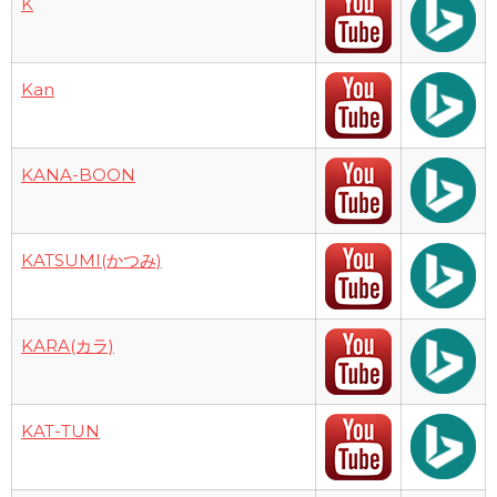
K
Kan
KANA-BOON
KATSUMI(かつみ)
KARA(カラ)
KAT-TUN