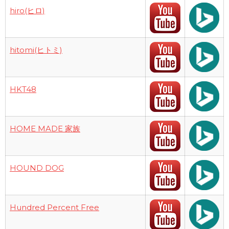
hiro(ヒロ)
hitomi(ヒトミ)
HKT48
HOME MADE 家族
HOUND DOG
Hundred Percent Free