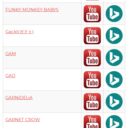
FUNKY MONKEY BABYS
Gackt(ガクト)
GAM
GAO
GARNiDELiA
GARNET CROW