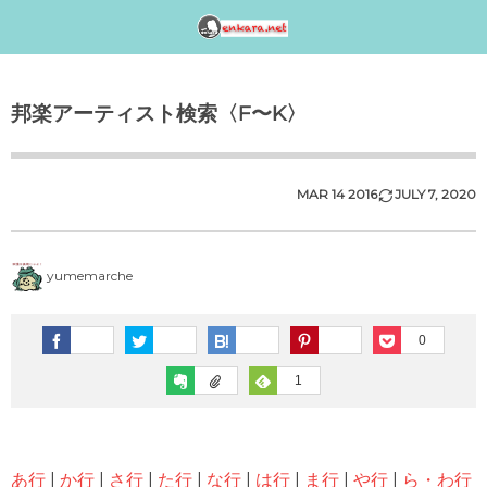
邦楽アーティスト検索〈index〉
1990年代
1980年代
1970年代
工事中
邦楽アーティスト検索〈F〜K〉
女性アイドル歌手（1990年代デビュー）
女性アイドル歌手（1980年代デビュー）
女性アイドル歌手（1970年代デビュー）
演歌・歌謡曲〈男性〉人気歌手一覧
女性アイドルグループ【動画】
1990年（平成2年）
1989年（平成元年）ヒット曲ランキング
1979年（昭和54年）プレイバック
演歌・歌謡曲〈女性〉人気歌手一覧
男性音楽グループ – マルチ動画検索
MAR
14
2016
JULY
7
,
2020
シングルTOP100
1988年（昭和63年）ヒット曲ランキング
1978年（昭和53年）プレイバック
気になる女性演歌歌手（2018 PART-1）
K-POP（韓流）
1991年（平成3年）
シングルTOP100
yumemarche
1987年（昭和62年）ヒット曲ランキング
1977年（昭和52年）プレイバック
気になる女性演歌歌手（2018 PART-3）
ジャニーズ
1992年（平成4年）
1986年（昭和61年）ヒット曲ランキング
1976年（昭和51年）プレイバック
気になる女性演歌歌手（2018 PART-2）
0
シングルTOP100
1
1985年（昭和60年）プレイバック
1975年（昭和50年）ヒット曲ランキング
1993年（平成5年）
シングルTOP100
1984年（昭和59年）プレイバック
1974年（昭和49年）ヒット曲ランキング
1994年（平成6年）
あ行
|
か行
|
さ行
|
た行
|
な行
|
は行
|
ま行
|
や行
|
ら・わ行
シングルTOP100