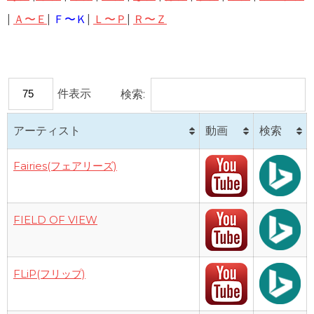
1983年（昭和58年）プレイバック
1973年（昭和48年）ヒット曲ランキング
|
Ａ〜Ｅ
|
Ｆ〜Ｋ
|
Ｌ〜Ｐ
|
Ｒ〜Ｚ
1995年（平成7年）
1982年（昭和57年）プレイバック
1972年（昭和47年）ヒット曲ランキング
シングルTOP100
1981年（昭和56年）プレイバック
1971年（昭和46年）ヒット曲ランキング
1996年（平成8年）
件表示
検索:
シングルTOP100
1980年（昭和55年）プレイバック
1970年（昭和45年）ヒット曲ランキング
1997年（平成9年）
アーティスト
動画
検索
シングルTOP100
Fairies(フェアリーズ)
1998年（平成10年）
シングルTOP100
FIELD OF VIEW
1999年（平成11年）
シングルTOP100
FLiP(フリップ)