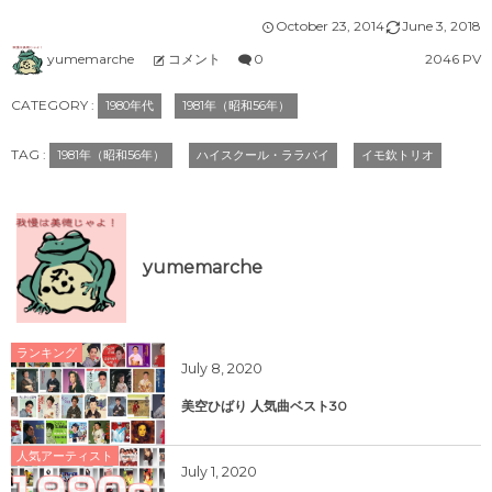
October
23
,
2014
June
3
,
2018
yumemarche
コメント
0
2046 PV
CATEGORY :
1980年代
1981年（昭和56年）
TAG :
1981年（昭和56年）
ハイスクール・ララバイ
イモ欽トリオ
yumemarche
ランキング
July
8
,
2020
美空ひばり 人気曲ベスト30
人気アーティスト
July
1
,
2020