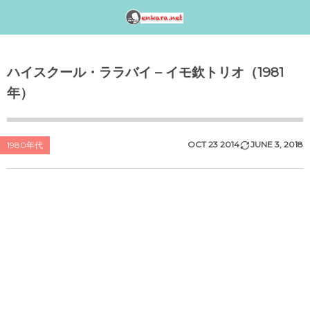
邦楽アーティスト検索〈index〉
1990年代
1980年代
1970年代
工事中
ハイスクール・ララバイ – イモ欽トリオ（1981
女性アイドル歌手（1990年代デビュー）
女性アイドル歌手（1980年代デビュー）
女性アイドル歌手（1970年代デビュー）
演歌・歌謡曲〈男性〉人気歌手一覧
女性アイドルグループ【動画】
年）
1990年（平成2年）
1989年（平成元年）ヒット曲ランキング
1979年（昭和54年）プレイバック
演歌・歌謡曲〈女性〉人気歌手一覧
男性音楽グループ – マルチ動画検索
シングルTOP100
1988年（昭和63年）ヒット曲ランキング
1978年（昭和53年）プレイバック
気になる女性演歌歌手（2018 PART-1）
K-POP（韓流）
OCT
23
2014
JUNE
3
,
2018
1980年代
1991年（平成3年）
シングルTOP100
1987年（昭和62年）ヒット曲ランキング
1977年（昭和52年）プレイバック
気になる女性演歌歌手（2018 PART-3）
ジャニーズ
1992年（平成4年）
1986年（昭和61年）ヒット曲ランキング
1976年（昭和51年）プレイバック
気になる女性演歌歌手（2018 PART-2）
シングルTOP100
1985年（昭和60年）プレイバック
1975年（昭和50年）ヒット曲ランキング
1993年（平成5年）
シングルTOP100
1984年（昭和59年）プレイバック
1974年（昭和49年）ヒット曲ランキング
1994年（平成6年）
シングルTOP100