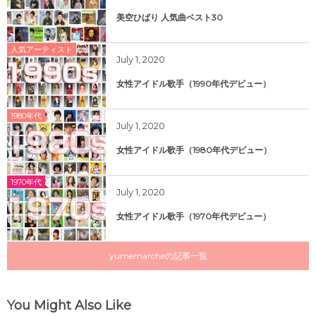
美空ひばり 人気曲ベスト30
人気アーティスト
July
1
,
2020
女性アイドル歌手（1990年代デビュー）
1980年代
July
1
,
2020
女性アイドル歌手（1980年代デビュー）
1970年代
July
1
,
2020
女性アイドル歌手（1970年代デビュー）
yumemarcheの記事一覧
You Might Also Like