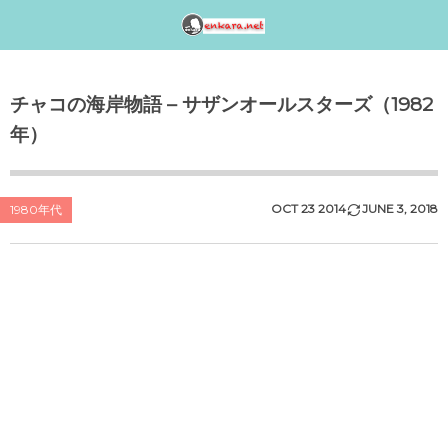
邦楽アーティスト検索〈index〉
1990年代
1980年代
1970年代
工事中
チャコの海岸物語 – サザンオールスターズ（1982
女性アイドル歌手（1990年代デビュー）
女性アイドル歌手（1980年代デビュー）
女性アイドル歌手（1970年代デビュー）
演歌・歌謡曲〈男性〉人気歌手一覧
女性アイドルグループ【動画】
年）
1990年（平成2年）
1989年（平成元年）ヒット曲ランキング
1979年（昭和54年）プレイバック
演歌・歌謡曲〈女性〉人気歌手一覧
男性音楽グループ – マルチ動画検索
シングルTOP100
1988年（昭和63年）ヒット曲ランキング
1978年（昭和53年）プレイバック
気になる女性演歌歌手（2018 PART-1）
K-POP（韓流）
OCT
23
2014
JUNE
3
,
2018
1980年代
1991年（平成3年）
シングルTOP100
1987年（昭和62年）ヒット曲ランキング
1977年（昭和52年）プレイバック
気になる女性演歌歌手（2018 PART-3）
ジャニーズ
1992年（平成4年）
1986年（昭和61年）ヒット曲ランキング
1976年（昭和51年）プレイバック
気になる女性演歌歌手（2018 PART-2）
シングルTOP100
1985年（昭和60年）プレイバック
1975年（昭和50年）ヒット曲ランキング
1993年（平成5年）
シングルTOP100
1984年（昭和59年）プレイバック
1974年（昭和49年）ヒット曲ランキング
1994年（平成6年）
シングルTOP100