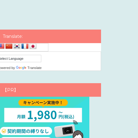
Translate:
owered by
Translate
【PR】