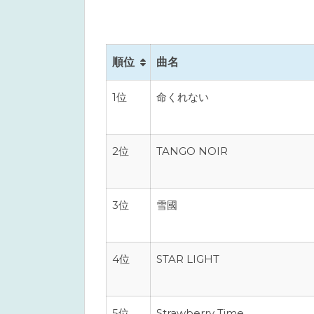
順位
曲名
1位
命くれない
2位
TANGO NOIR
3位
雪國
4位
STAR LIGHT
5位
Strawberry Time