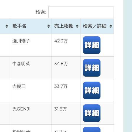
検索:
歌手名
売上枚数
検索／詳細
瀬川瑛子
42.3万
中森明菜
34.8万
吉幾三
33.7万
光GENJI
31.8万
松田聖子
31.7万