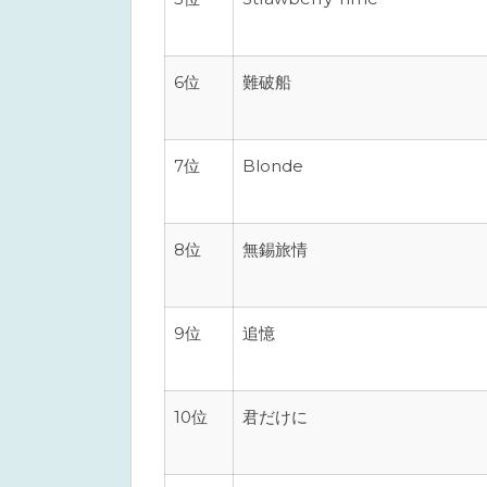
6位
難破船
7位
Blonde
8位
無錫旅情
9位
追憶
10位
君だけに