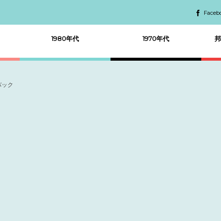
Faceb
1980年代
1970年代
邦
バック