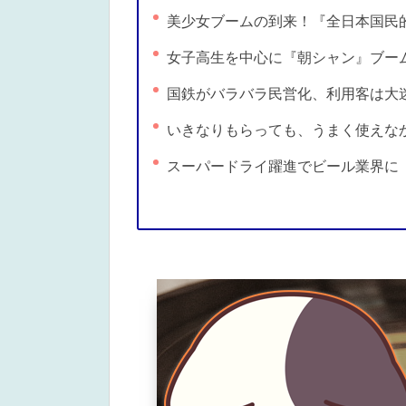
美少女ブームの到来！『全日本国民
女子高生を中心に『朝シャン』ブー
国鉄がバラバラ民営化、利用客は大迷
いきなりもらっても、うまく使えな
スーパードライ躍進でビール業界に