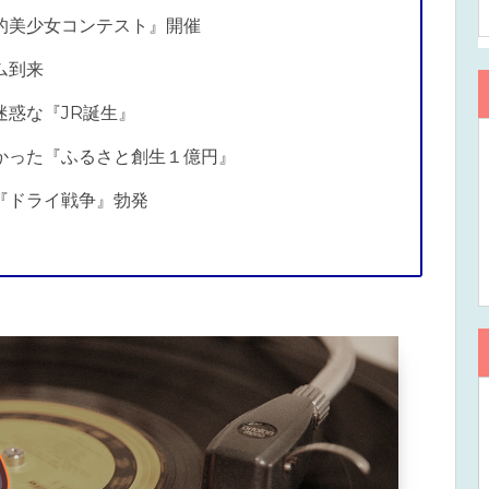
的美少女コンテスト』開催
ム到来
惑な『JR誕生』
かった『ふるさと創生１億円』
『ドライ戦争』勃発