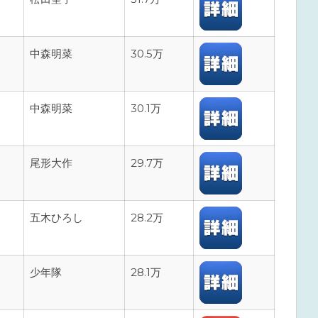
中森明菜
30.5万
中森明菜
30.1万
尾形大作
29.7万
五木ひろし
28.2万
少年隊
28.1万