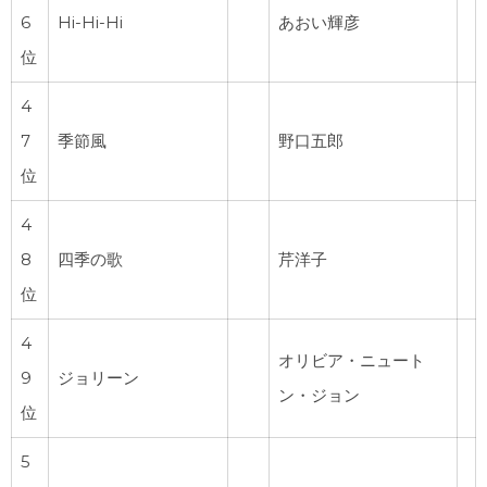
6
Hi-Hi-Hi
あおい輝彦
位
4
7
季節風
野口五郎
位
4
8
四季の歌
芹洋子
位
4
オリビア・ニュート
9
ジョリーン
ン・ジョン
位
5