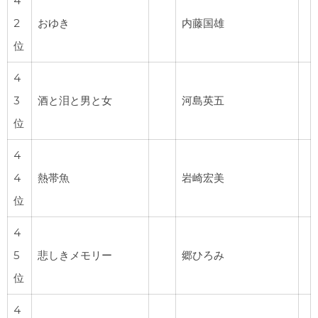
4
2
おゆき
内藤国雄
位
4
3
酒と泪と男と女
河島英五
位
4
4
熱帯魚
岩崎宏美
位
4
5
悲しきメモリー
郷ひろみ
位
4