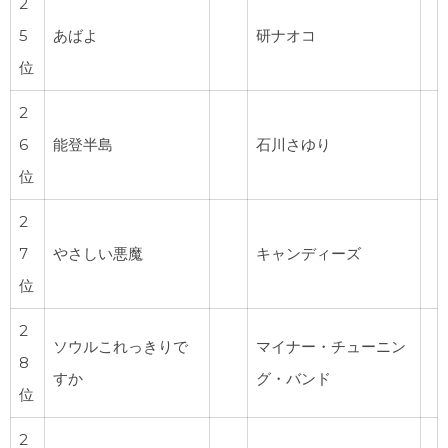
2
5
あばよ
研ナオコ
位
2
6
能登半島
石川さゆり
位
2
7
やさしい悪魔
キャンディーズ
位
2
ソウルこれっきりで
マイナー・チューニン
8
すか
グ・バンド
位
2