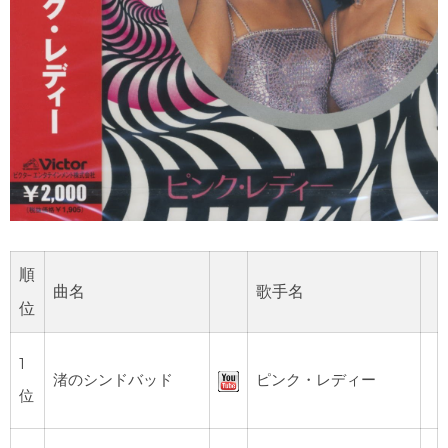
順
曲名
歌手名
位
1
渚のシンドバッド
ピンク・レディー
位