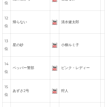
位
12
帰らない
清水健太郎
位
13
星の砂
小柳ルミ子
位
14
ペッパー警部
ピンク・レディー
位
15
あずさ2号
狩人
位