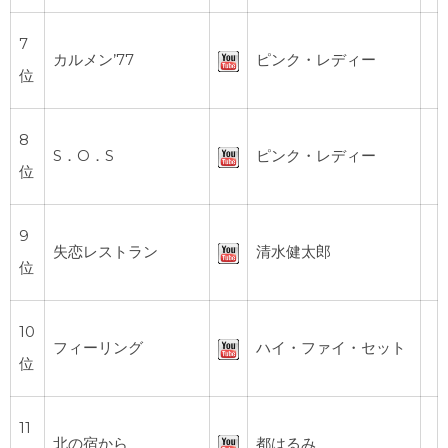
7
カルメン’77
ピンク・レディー
位
8
S．O．S
ピンク・レディー
位
9
失恋レストラン
清水健太郎
位
10
フィーリング
ハイ・ファイ・セット
位
11
北の宿から
都はるみ