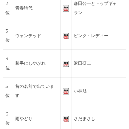
2
森田公一とトップギャ
青春時代
位
ラン
3
ウォンテッド
ピンク・レディー
位
4
勝手にしやがれ
沢田研二
位
5
昔の名前で出ていま
小林旭
位
す
6
雨やどり
さだまさし
位