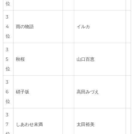
位
3
4
雨の物語
イルカ
位
3
5
秋桜
山口百恵
位
3
6
硝子坂
高田みづえ
位
3
7
しあわせ未満
太田裕美
位