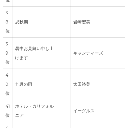
3
8
思秋期
岩崎宏美
位
3
暑中お見舞い申し上
9
キャンディーズ
げます
位
4
0
九月の雨
太田裕美
位
41
ホテル・カリフォル
イーグルス
位
ニア