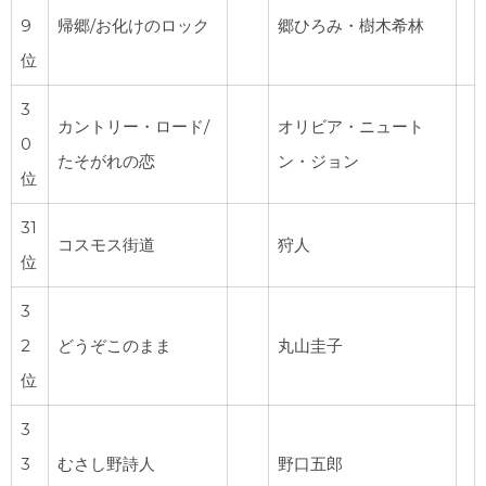
9
帰郷/お化けのロック
郷ひろみ・樹木希林
位
3
カントリー・ロード/
オリビア・ニュート
0
たそがれの恋
ン・ジョン
位
31
コスモス街道
狩人
位
3
2
どうぞこのまま
丸山圭子
位
3
3
むさし野詩人
野口五郎