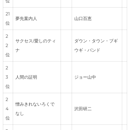
位
21
夢先案内人
山口百恵
位
2
サクセス/愛しのティ
ダウン・タウン・ブギ
2
ナ
ウギ・バンド
位
2
3
人間の証明
ジョー山中
位
2
憎みきれないろくで
4
沢田研二
なし
位