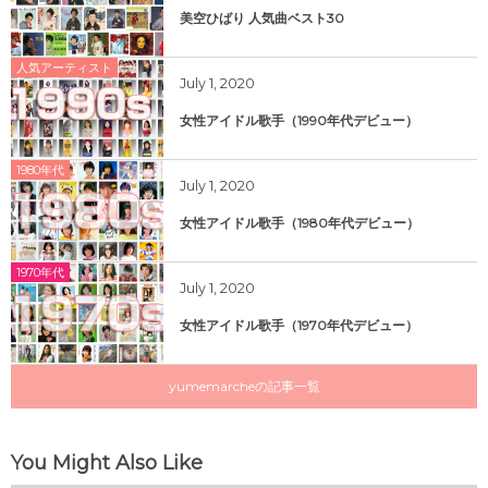
美空ひばり 人気曲ベスト30
人気アーティスト
July
1
,
2020
女性アイドル歌手（1990年代デビュー）
1980年代
July
1
,
2020
女性アイドル歌手（1980年代デビュー）
1970年代
July
1
,
2020
女性アイドル歌手（1970年代デビュー）
yumemarcheの記事一覧
You Might Also Like