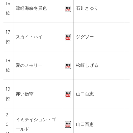
16
津軽海峡冬景色
石川さゆり
位
17
スカイ・ハイ
ジグソー
位
18
愛のメモリー
松崎しげる
位
19
赤い衝撃
山口百恵
位
2
イミテイション・ゴ
0
山口百恵
ールド