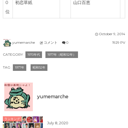
0
初恋草紙
山口百恵
位
October
9
,
2014
yumemarche
コメント
0
1929 PV
CATEGORY :
1970年代
1977年（昭和52年）
TAG :
1977年
昭和52年
yumemarche
ランキング
July
8
,
2020