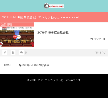
邦楽アーティスト検索〈index〉
1990年代
1980年代
1970年代
工事中
2018年 NHK紅白歌合戦 | エンカラねっと - enkara.net
注目情報
女性アイドル歌手（1990年代デビュー）
女性アイドル歌手（1980年代デビュー）
女性アイドル歌手（1970年代デビュー）
演歌・歌謡曲〈男性〉人気歌手一覧
女性アイドルグループ【動画】
2018年 NHK紅白歌合戦
1990年（平成2年）
1989年（平成元年）ヒット曲ランキング
1979年（昭和54年）プレイバック
演歌・歌謡曲〈女性〉人気歌手一覧
男性音楽グループ – マルチ動画検索
21
Nov
2018
シングルTOP100
1988年（昭和63年）ヒット曲ランキング
1978年（昭和53年）プレイバック
気になる女性演歌歌手（2018 PART-1）
K-POP（韓流）
1543 PV
0
1991年（平成3年）
シングルTOP100
1987年（昭和62年）ヒット曲ランキング
1977年（昭和52年）プレイバック
気になる女性演歌歌手（2018 PART-3）
ジャニーズ
HOME
2018年 NHK紅白歌合戦
1992年（平成4年）
1986年（昭和61年）ヒット曲ランキング
1976年（昭和51年）プレイバック
気になる女性演歌歌手（2018 PART-2）
シングルTOP100
©
2008 - 2026
エンカラねっと – enkara.net
.
1985年（昭和60年）プレイバック
1975年（昭和50年）ヒット曲ランキング
1993年（平成5年）
シングルTOP100
1984年（昭和59年）プレイバック
1974年（昭和49年）ヒット曲ランキング
1994年（平成6年）
シングルTOP100