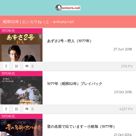
邦楽アーティスト検索〈index〉
1990年代
1980年代
1970年代
工事中
昭和52年 | エンカラねっと - enkara.net
1970年代
女性アイドル歌手（1990年代デビュー）
女性アイドル歌手（1980年代デビュー）
女性アイドル歌手（1970年代デビュー）
演歌・歌謡曲〈男性〉人気歌手一覧
女性アイドルグループ【動画】
あずさ2号 – 狩人（1977年）
1990年（平成2年）
1989年（平成元年）ヒット曲ランキング
1979年（昭和54年）プレイバック
演歌・歌謡曲〈女性〉人気歌手一覧
男性音楽グループ – マルチ動画検索
27
Jun
2018
シングルTOP100
1988年（昭和63年）ヒット曲ランキング
1978年（昭和53年）プレイバック
気になる女性演歌歌手（2018 PART-1）
K-POP（韓流）
2115 PV
0
1991年（平成3年）
1970年代
シングルTOP100
1987年（昭和62年）ヒット曲ランキング
1977年（昭和52年）プレイバック
気になる女性演歌歌手（2018 PART-3）
ジャニーズ
1977年（昭和52年）プレイバック
1992年（平成4年）
23
Oct
2016
1986年（昭和61年）ヒット曲ランキング
1976年（昭和51年）プレイバック
気になる女性演歌歌手（2018 PART-2）
シングルTOP100
1985年（昭和60年）プレイバック
1975年（昭和50年）ヒット曲ランキング
4227 PV
0
1993年（平成5年）
シングルTOP100
1970年代
1984年（昭和59年）プレイバック
1974年（昭和49年）ヒット曲ランキング
昔の名前で出ています – 小林旭（1977年）
1994年（平成6年）
21
Oct
2014
シングルTOP100