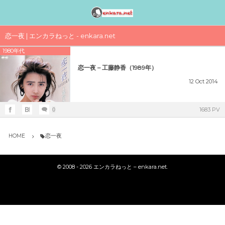
邦楽アーティスト検索〈index〉
1990年代
1980年代
1970年代
工事中
恋一夜 | エンカラねっと - enkara.net
1980年代
女性アイドル歌手（1990年代デビュー）
女性アイドル歌手（1980年代デビュー）
女性アイドル歌手（1970年代デビュー）
演歌・歌謡曲〈男性〉人気歌手一覧
女性アイドルグループ【動画】
恋一夜 – 工藤静香（1989年）
1990年（平成2年）
1989年（平成元年）ヒット曲ランキング
1979年（昭和54年）プレイバック
演歌・歌謡曲〈女性〉人気歌手一覧
男性音楽グループ – マルチ動画検索
12
Oct
2014
シングルTOP100
1988年（昭和63年）ヒット曲ランキング
1978年（昭和53年）プレイバック
気になる女性演歌歌手（2018 PART-1）
K-POP（韓流）
1683 PV
0
1991年（平成3年）
シングルTOP100
1987年（昭和62年）ヒット曲ランキング
1977年（昭和52年）プレイバック
気になる女性演歌歌手（2018 PART-3）
ジャニーズ
HOME
恋一夜
1992年（平成4年）
1986年（昭和61年）ヒット曲ランキング
1976年（昭和51年）プレイバック
気になる女性演歌歌手（2018 PART-2）
シングルTOP100
©
2008 - 2026
エンカラねっと – enkara.net
.
1985年（昭和60年）プレイバック
1975年（昭和50年）ヒット曲ランキング
1993年（平成5年）
シングルTOP100
1984年（昭和59年）プレイバック
1974年（昭和49年）ヒット曲ランキング
1994年（平成6年）
シングルTOP100