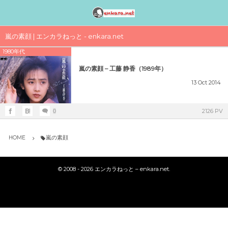
邦楽アーティスト検索〈index〉
1990年代
1980年代
1970年代
工事中
嵐の素顔 | エンカラねっと - enkara.net
1980年代
女性アイドル歌手（1990年代デビュー）
女性アイドル歌手（1980年代デビュー）
女性アイドル歌手（1970年代デビュー）
演歌・歌謡曲〈男性〉人気歌手一覧
女性アイドルグループ【動画】
嵐の素顔 – 工藤 静香（1989年）
1990年（平成2年）
1989年（平成元年）ヒット曲ランキング
1979年（昭和54年）プレイバック
演歌・歌謡曲〈女性〉人気歌手一覧
男性音楽グループ – マルチ動画検索
13
Oct
2014
シングルTOP100
1988年（昭和63年）ヒット曲ランキング
1978年（昭和53年）プレイバック
気になる女性演歌歌手（2018 PART-1）
K-POP（韓流）
2126 PV
0
1991年（平成3年）
シングルTOP100
1987年（昭和62年）ヒット曲ランキング
1977年（昭和52年）プレイバック
気になる女性演歌歌手（2018 PART-3）
ジャニーズ
HOME
嵐の素顔
1992年（平成4年）
1986年（昭和61年）ヒット曲ランキング
1976年（昭和51年）プレイバック
気になる女性演歌歌手（2018 PART-2）
シングルTOP100
©
2008 - 2026
エンカラねっと – enkara.net
.
1985年（昭和60年）プレイバック
1975年（昭和50年）ヒット曲ランキング
1993年（平成5年）
シングルTOP100
1984年（昭和59年）プレイバック
1974年（昭和49年）ヒット曲ランキング
1994年（平成6年）
シングルTOP100