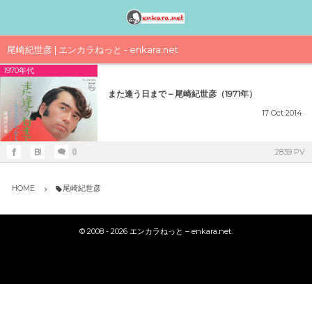
邦楽アーティスト検索〈index〉
1990年代
1980年代
1970年代
工事中
尾崎紀世彦 | エンカラねっと - enkara.net
1970年代
女性アイドル歌手（1990年代デビュー）
女性アイドル歌手（1980年代デビュー）
女性アイドル歌手（1970年代デビュー）
演歌・歌謡曲〈男性〉人気歌手一覧
女性アイドルグループ【動画】
また逢う日まで – 尾崎紀世彦（1971年）
1990年（平成2年）
1989年（平成元年）ヒット曲ランキング
1979年（昭和54年）プレイバック
演歌・歌謡曲〈女性〉人気歌手一覧
男性音楽グループ – マルチ動画検索
17
Oct
2014
シングルTOP100
1988年（昭和63年）ヒット曲ランキング
1978年（昭和53年）プレイバック
気になる女性演歌歌手（2018 PART-1）
K-POP（韓流）
2839 PV
0
1991年（平成3年）
シングルTOP100
1987年（昭和62年）ヒット曲ランキング
1977年（昭和52年）プレイバック
気になる女性演歌歌手（2018 PART-3）
ジャニーズ
HOME
尾崎紀世彦
1992年（平成4年）
1986年（昭和61年）ヒット曲ランキング
1976年（昭和51年）プレイバック
気になる女性演歌歌手（2018 PART-2）
シングルTOP100
©
2008 - 2026
エンカラねっと – enkara.net
.
1985年（昭和60年）プレイバック
1975年（昭和50年）ヒット曲ランキング
1993年（平成5年）
シングルTOP100
1984年（昭和59年）プレイバック
1974年（昭和49年）ヒット曲ランキング
1994年（平成6年）
シングルTOP100