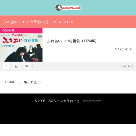
邦楽アーティスト検索〈index〉
1990年代
1980年代
1970年代
工事中
ふれあい | エンカラねっと - enkara.net
1970年代
女性アイドル歌手（1990年代デビュー）
女性アイドル歌手（1980年代デビュー）
女性アイドル歌手（1970年代デビュー）
演歌・歌謡曲〈男性〉人気歌手一覧
女性アイドルグループ【動画】
ふれあい – 中村雅俊（1974年）
1990年（平成2年）
1989年（平成元年）ヒット曲ランキング
1979年（昭和54年）プレイバック
演歌・歌謡曲〈女性〉人気歌手一覧
男性音楽グループ – マルチ動画検索
19
Oct
2014
シングルTOP100
1988年（昭和63年）ヒット曲ランキング
1978年（昭和53年）プレイバック
気になる女性演歌歌手（2018 PART-1）
K-POP（韓流）
1326 PV
0
1991年（平成3年）
シングルTOP100
1987年（昭和62年）ヒット曲ランキング
1977年（昭和52年）プレイバック
気になる女性演歌歌手（2018 PART-3）
ジャニーズ
HOME
ふれあい
1992年（平成4年）
1986年（昭和61年）ヒット曲ランキング
1976年（昭和51年）プレイバック
気になる女性演歌歌手（2018 PART-2）
シングルTOP100
©
2008 - 2026
エンカラねっと – enkara.net
.
1985年（昭和60年）プレイバック
1975年（昭和50年）ヒット曲ランキング
1993年（平成5年）
シングルTOP100
1984年（昭和59年）プレイバック
1974年（昭和49年）ヒット曲ランキング
1994年（平成6年）
シングルTOP100