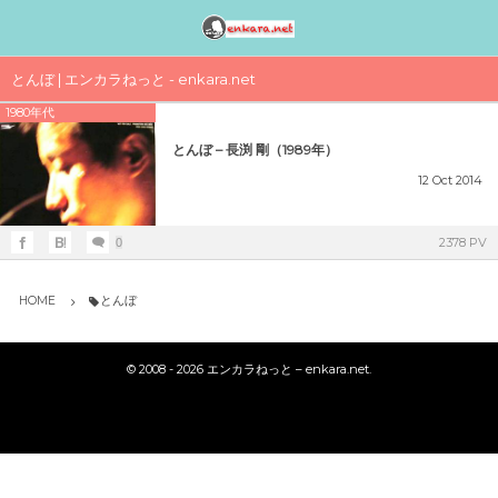
邦楽アーティスト検索〈index〉
1990年代
1980年代
1970年代
工事中
とんぼ | エンカラねっと - enkara.net
1980年代
女性アイドル歌手（1990年代デビュー）
女性アイドル歌手（1980年代デビュー）
女性アイドル歌手（1970年代デビュー）
演歌・歌謡曲〈男性〉人気歌手一覧
女性アイドルグループ【動画】
とんぼ – 長渕 剛（1989年）
1990年（平成2年）
1989年（平成元年）ヒット曲ランキング
1979年（昭和54年）プレイバック
演歌・歌謡曲〈女性〉人気歌手一覧
男性音楽グループ – マルチ動画検索
12
Oct
2014
シングルTOP100
1988年（昭和63年）ヒット曲ランキング
1978年（昭和53年）プレイバック
気になる女性演歌歌手（2018 PART-1）
K-POP（韓流）
2378 PV
0
1991年（平成3年）
シングルTOP100
1987年（昭和62年）ヒット曲ランキング
1977年（昭和52年）プレイバック
気になる女性演歌歌手（2018 PART-3）
ジャニーズ
HOME
とんぼ
1992年（平成4年）
1986年（昭和61年）ヒット曲ランキング
1976年（昭和51年）プレイバック
気になる女性演歌歌手（2018 PART-2）
シングルTOP100
©
2008 - 2026
エンカラねっと – enkara.net
.
1985年（昭和60年）プレイバック
1975年（昭和50年）ヒット曲ランキング
1993年（平成5年）
シングルTOP100
1984年（昭和59年）プレイバック
1974年（昭和49年）ヒット曲ランキング
1994年（平成6年）
シングルTOP100