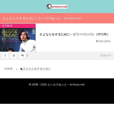
邦楽アーティスト検索〈index〉
1990年代
1980年代
1970年代
工事中
さよならをするために | エンカラねっと - enkara.net
1970年代
女性アイドル歌手（1990年代デビュー）
女性アイドル歌手（1980年代デビュー）
女性アイドル歌手（1970年代デビュー）
演歌・歌謡曲〈男性〉人気歌手一覧
女性アイドルグループ【動画】
さよならをするために – ビリーバンバン（1972年）
1990年（平成2年）
1989年（平成元年）ヒット曲ランキング
1979年（昭和54年）プレイバック
演歌・歌謡曲〈女性〉人気歌手一覧
男性音楽グループ – マルチ動画検索
18
Oct
2014
シングルTOP100
1988年（昭和63年）ヒット曲ランキング
1978年（昭和53年）プレイバック
気になる女性演歌歌手（2018 PART-1）
K-POP（韓流）
2546 PV
0
1991年（平成3年）
シングルTOP100
1987年（昭和62年）ヒット曲ランキング
1977年（昭和52年）プレイバック
気になる女性演歌歌手（2018 PART-3）
ジャニーズ
HOME
さよならをするために
1992年（平成4年）
1986年（昭和61年）ヒット曲ランキング
1976年（昭和51年）プレイバック
気になる女性演歌歌手（2018 PART-2）
シングルTOP100
©
2008 - 2026
エンカラねっと – enkara.net
.
1985年（昭和60年）プレイバック
1975年（昭和50年）ヒット曲ランキング
1993年（平成5年）
シングルTOP100
1984年（昭和59年）プレイバック
1974年（昭和49年）ヒット曲ランキング
1994年（平成6年）
シングルTOP100